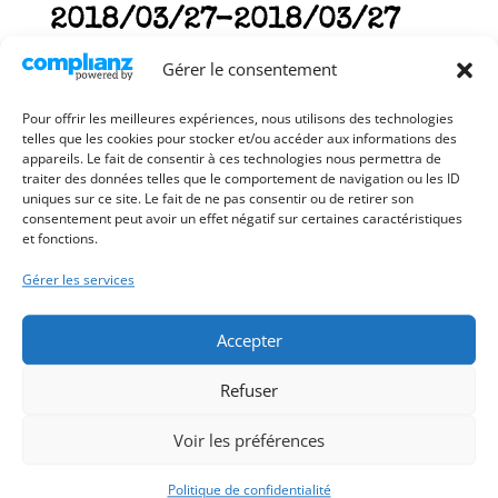
2018/03/27-2018/03/27
Plage
25,00
€
–
32,50
€
Gérer le consentement
de
prix :
Pour offrir les meilleures expériences, nous utilisons des technologies
25,00€
telles que les cookies pour stocker et/ou accéder aux informations des
appareils. Le fait de consentir à ces technologies nous permettra de
à
traiter des données telles que le comportement de navigation ou les ID
32,50€
uniques sur ce site. Le fait de ne pas consentir ou de retirer son
consentement peut avoir un effet négatif sur certaines caractéristiques
et fonctions.
Gérer les services
Accepter
Refuser
Voir les préférences
Politique de confidentialité