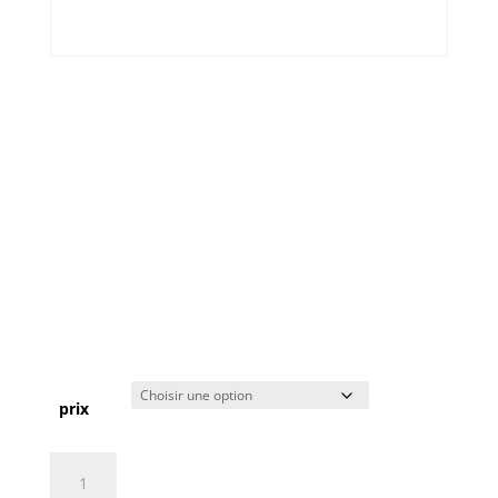
TICKET: KARAOKE
PARTY 2021/10/10
(COPY) (COPY) (COPY)
(COPY) (COPY) (COPY)
(COPY) (COPY) (COPY)
(COPY) (COPY)
0,00
€
prix
quantité
de