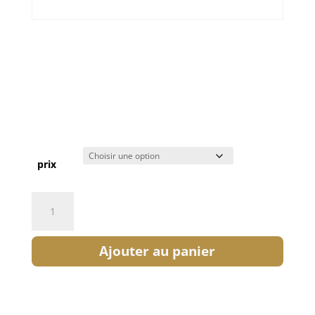
TICKET: KARAOKÉ
PARTYY ! 2019/04/17 –
2019/04/17
0,00
€
prix
quantité
de
Ticket:
Ajouter au panier
Karaoké
Partyy
!
2019/04/17
-