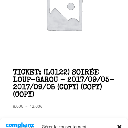
TICKET: (LG122) SOIRÉE
LOUP-GAROU – 2017/09/05-
2017/09/05 (COPY) (COPY)
(COPY)
Plage
8,00
€
–
12,00
€
de
prix :
8,00€
Gérer le consentement