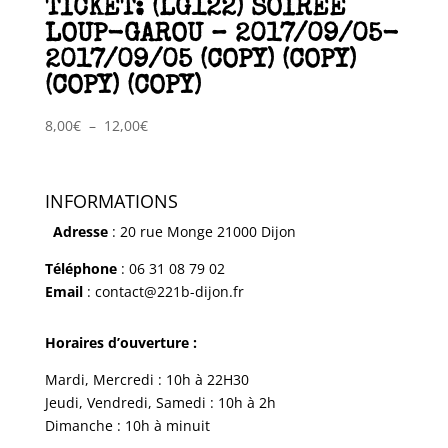
TICKET: (LG122) SOIRÉE
LOUP-GAROU – 2017/09/05-
2017/09/05 (COPY) (COPY)
(COPY) (COPY)
Plage
8,00
€
–
12,00
€
de
prix :
8,00€
INFORMATIONS
à
Adresse
: 20 rue Monge 21000 Dijon
12,00€
Téléphone
: 06 31 08 79 02
Email
: contact@221b-dijon.fr
Horaires d’ouverture :
Mardi, Mercredi : 10h à 22H30
Jeudi, Vendredi, Samedi : 10h à 2h
Dimanche : 10h à minuit