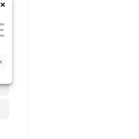
tir
nt
son
s