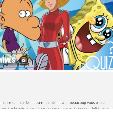
nce, ce test sur les dessins animés devrait beaucoup vous plaire.
it pas été la même sans tous les dessins animés qui ont défilé devant