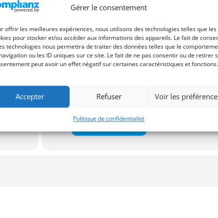
Gérer le consentement
quipe remporte le Quizz nous vous offrons vos places d’escape game
r offrir les meilleures expériences, nous utilisons des technologies telles que les
kies pour stocker et/ou accéder aux informations des appareils. Le fait de consen
es technologies nous permettra de traiter des données telles que le comporteme
navigation ou les ID uniques sur ce site. Le fait de ne pas consentir ou de retirer 
sentement peut avoir un effet négatif sur certaines caractéristiques et fonctions.
Lieu
Accepter
Refuser
Voir les préférence
221B Baker Street Escape Game
n
20 rue Monge
Politique de confidentialité
OTHER EVENTS