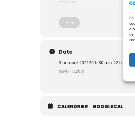
nos yeux.
Et bien sur comme toujours si votre é
!
Pou
+
coo
à c
de 
con
Date
3 octobre 2021
20 h 30 min
-
22 h 30 mi
(GMT+02:00)
CALENDRIER
GOOGLECAL